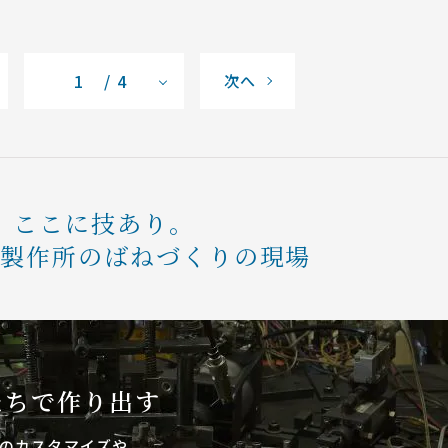
/ 4
次へ
ここに技あり。
条製作所のばねづくりの現場
たちで作り出す
のカスタマイズや、