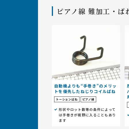
ばね・線材加工品の
設計について
ばね職人紹介
設備
ピアノ線 難加工・ば
ばね製作事例集「逸品
ばねの材質・サイズ・加工につ
いて
自動機よりも“手巻き”のメリッ
トを優先したねじりコイルばね
トーションばね
ピアノ線
形状やロット数等の条件によって
は手巻きが視野に入ることもあり
ます