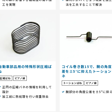
工を実現
法を工夫することで解決
自動車部品用の特殊形状圧縮ば
コイル巻き数15で、腕の角
ね
差を±5°に抑えたトーション
ネ
圧縮ばね
ピアノ線
トーションばね
ピアノ線
正円の圧縮バネの情報を利用して
設計
腕部分の角度公差を±5°に抑
加工前に熱処理を行い荷重除去