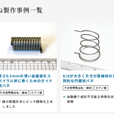
ばね屋が解説！
設
・治具紹介
ばねづくりのお悩みご相談
設計者のためのばね設計ポイント
ね製作事例一覧
」TOP
ダブルトーションばね
線材曲げ加工
（ダブルキック）
（フォーミング加工）
厚さ0.5mmの薄い金属板をス
D/dが大きく片方が直線状の
パイラル状に巻くためのガイド
則的な円錐状バネ
用バネ
その他特殊ばね・線材
ピアノ線
その他特殊ばね・線材
ピアノ線
自動機で成形不可能な特殊形
線の断面形状とピッチ間隔を工夫
実現
しました