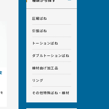
種類から探す
計相談・アフターフォロー
室
会社概要
圧縮ばね
ベンダー加工、プレス加工、
その他
引張ばね
トーションばね
ダブルトーションばね
線材曲げ加工品
変
リング
状を
その他特殊ばね・線材