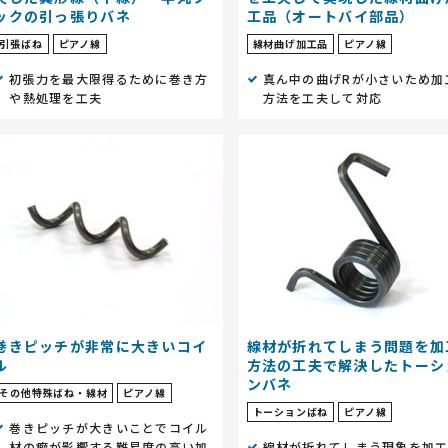
ックの引っ張りバネ
工品（オートバイ部品）
引張ばね
ピアノ線
線材曲げ加工品
ピアノ線
初張力を最大限得るために巻き方
真ん中の曲げRが小さいため加
や熱処理を工夫
方法を工夫して対応
巻きピッチが非常に大きいコイ
線材が折れてしまう問題を加
ル
方法の工夫で解決したトーシ
ンバネ
その他特殊ばね・線材
ピアノ線
トーションばね
ピアノ線
巻きピッチが大きいことでコイル
材の癖が影響する難易度の高い加
線材が折れてしまう現象を加