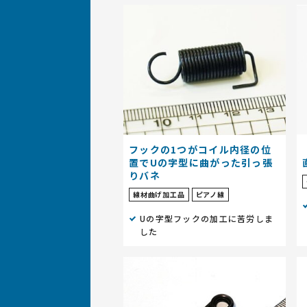
フックの1つがコイル内径の位
置でUの字型に曲がった引っ張
りバネ
線材曲げ加工品
ピアノ線
Uの字型フックの加工に苦労しま
した