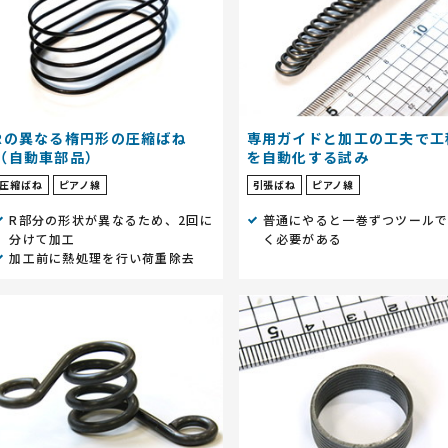
Rの異なる楕円形の圧縮ばね
専用ガイドと加工の工夫で工
（自動車部品）
を自動化する試み
圧縮ばね
ピアノ線
引張ばね
ピアノ線
R部分の形状が異なるため、2回に
普通にやると一巻ずつツール
分けて加工
く必要がある
加工前に熱処理を行い荷重除去