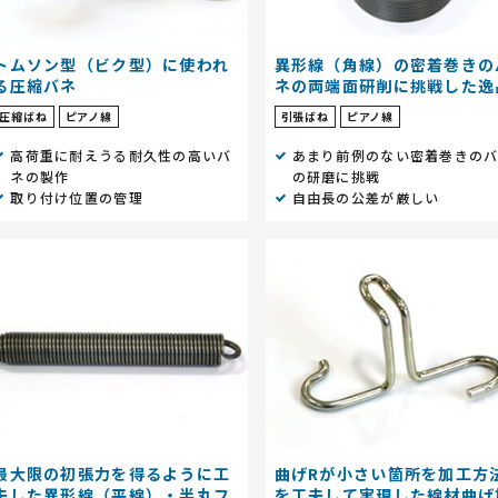
トムソン型（ビク型）に使われ
異形線（角線）の密着巻きの
る圧縮バネ
ネの両端面研削に挑戦した逸
圧縮ばね
ピアノ線
引張ばね
ピアノ線
高荷重に耐えうる耐久性の高いバ
あまり前例のない密着巻きの
ネの製作
の研磨に挑戦
取り付け位置の管理
自由長の公差が厳しい
最大限の初張力を得るように工
曲げRが小さい箇所を加工方
夫した異形線（平線）・半丸フ
を工夫して実現した線材曲げ