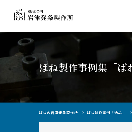
ばね製作事例集
「ば
ばねの製作について
ばねの岩津発条製作所
ばね製作事例「逸品」