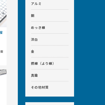
アルミ
銅
めっき線
程
洋白
金
で突
撚線（より線）
真鍮
その他材質