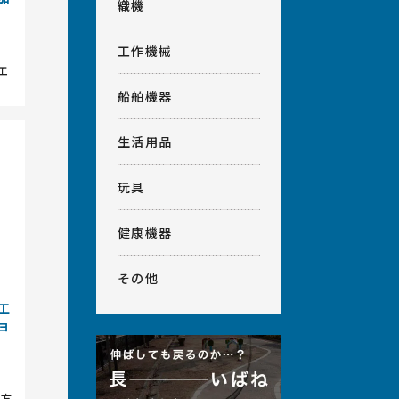
織機
工作機械
工
船舶機器
生活用品
玩具
健康機器
その他
工
ョ
工方