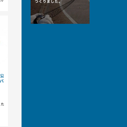
度公
バ
えた