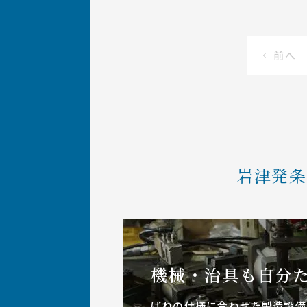
前へ
岩津発
機械・治具も
自分
ばねの仕様に合わせた製造設備