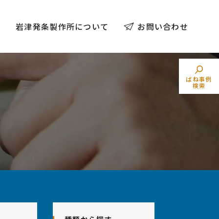
例
岩津発条製作所について
お問い合わせ
ばね事例
検索
トーションばね
素材でばねを探す
（ねじりコイルばね）
業界からばねを探す