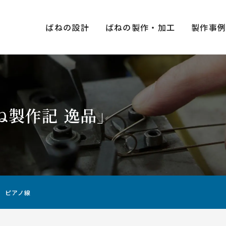
ばねの設計
ばねの製作・加工
製作事
ね製作記 逸品」
種類×
圧縮ばね（押しばね）
引張ばね（引きばね）
用途・
ピアノ線