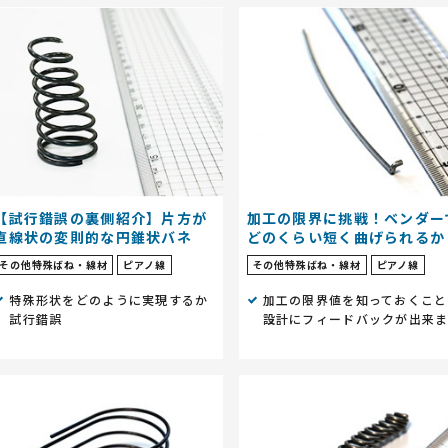
【試行錯誤の裏側紹介】片方が
加工の限界に挑戦！ベンダー
直線状の変則的な円錐状バネ
どのくらい短く曲げられるか
その他特殊ばね・線材
ピアノ線
その他特殊ばね・線材
ピアノ線
特殊形状をどのように実現するか
加工の限界値を知っておくこと
試行錯誤
設計にフィードバックが出来