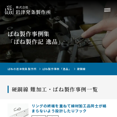
ばね製作事例集
「ばね製作記 逸品」
ばねの岩津発条製作所
ばね製作事例「逸品」
硬鋼線
硬鋼線 難加工・ばね製作事例一覧
リングの終端を重ねて線材加工品同士が絡
まらないよう設計したＵフック