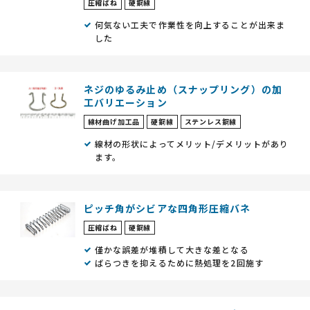
圧縮ばね
硬鋼線
何気ない工夫で作業性を向上することが出来ま
した
ネジのゆるみ止め（スナップリング）の加
工バリエーション
線材曲げ加工品
硬鋼線
ステンレス鋼線
線材の形状によってメリット/デメリットがあり
ます。
ピッチ角がシビアな四角形圧縮バネ
圧縮ばね
硬鋼線
僅かな誤差が堆積して大きな差となる
ばらつきを抑えるために熱処理を2回施す