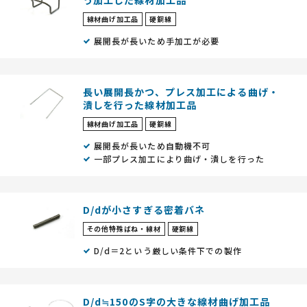
う加工した線材加工品
線材曲げ加工品
硬鋼線
展開長が長いため手加工が必要
長い展開長かつ、プレス加工による曲げ・
潰しを行った線材加工品
線材曲げ加工品
硬鋼線
展開長が長いため自動機不可
一部プレス加工により曲げ・潰しを行った
D/dが小さすぎる密着バネ
その他特殊ばね・線材
硬鋼線
D/d＝2という厳しい条件下での製作
D/d≒150のS字の大きな線材曲げ加工品