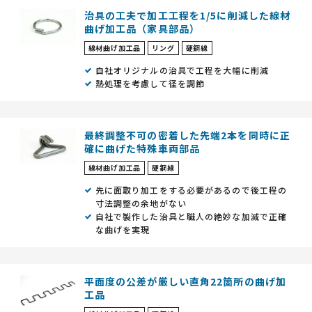
治具の工夫で加工工程を1/5に削減した線材
曲げ加工品（家具部品）
線材曲げ加工品
リング
硬鋼線
自社オリジナルの治具で工程を大幅に削減
熱処理を考慮して径を調節
最終調整不可の密着した先端2本を同時に正
確に曲げた特殊車両部品
線材曲げ加工品
硬鋼線
先に面取り加工をする必要があるので後工程の
寸法調整の余地がない
自社で製作した治具と職人の絶妙な加減で正確
な曲げを実現
平面度の公差が厳しい直角22箇所の曲げ加
工品