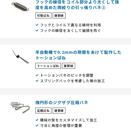
フックの線径をコイル部分より太くして強
度を⾼めた両絞りの引っ張りバネ②
引張ばね
硬鋼線
フックとコイルで異なる線材を利⽤
フックの線径を太くして破損を防ぐ
半自動機で0.2mmの隙間をあけて製作した
トーションばね
トーションばね
硬鋼線
トーションバネのピッチを調整
スプリングバックを考慮した端の加工
楕円形のジグザグ圧縮バネ
圧縮ばね
硬鋼線
機械の型をカスタマイズして加⼯
寸法と⾓度の管理が重要