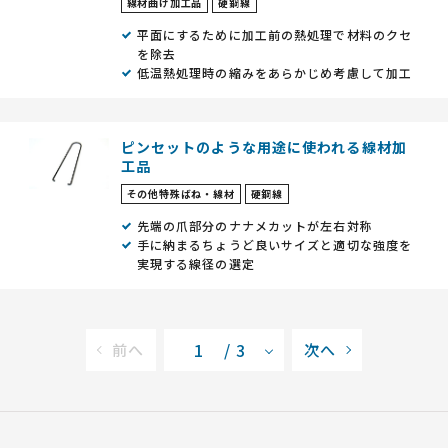
線材曲げ加工品
硬鋼線
平面にするために加工前の熱処理で材料のクセ
を除去
低温熱処理時の縮みをあらかじめ考慮して加工
ピンセットのような用途に使われる線材加
工品
その他特殊ばね・線材
硬鋼線
先端の爪部分のナナメカットが左右対称
手に納まるちょうど良いサイズと適切な強度を
実現する線径の選定
/ 3
前へ
次へ