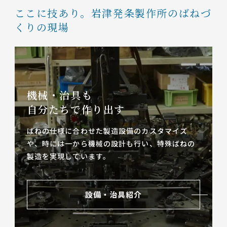
ここに技あり。
岩津発条製作所のばねづ
くりの現場
機械・治具も
自分たちで作り出す
ばねの仕様に合わせた製造設備のカスタマイズ
や、
時には一から機械の設計も行い、特殊ばねの
製造を実現しています。
設備・治具紹介