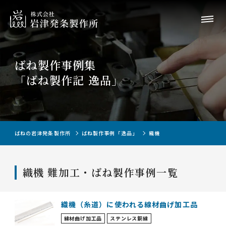
ばね製作事例集
「ばね製作記 逸品」
ばねの岩津発条製作所
ばね製作事例「逸品」
織機
織機 難加工・ばね製作事例一覧
織機（糸道）に使われる線材曲げ加工品
線材曲げ加工品
ステンレス鋼線