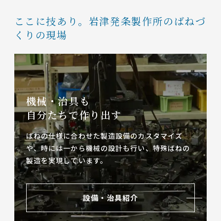
ここに技あり。
岩津発条製作所のばねづ
くりの現場
機械・治具も
自分たちで作り出す
ばねの仕様に合わせた製造設備のカスタマイズ
や、
時には一から機械の設計も行い、特殊ばねの
製造を実現しています。
設備・治具紹介