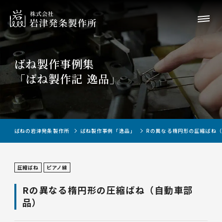
ばね製作事例集
「ばね製作記 逸品」
ばねの岩津発条製作所
ばね製作事例「逸品」
Rの異なる楕円形の圧縮ばね
圧縮ばね
ピアノ線
Rの異なる楕円形の圧縮ばね（自動車部
品）