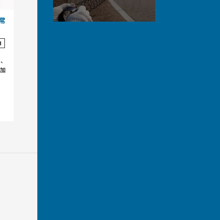
常
線
め、
加