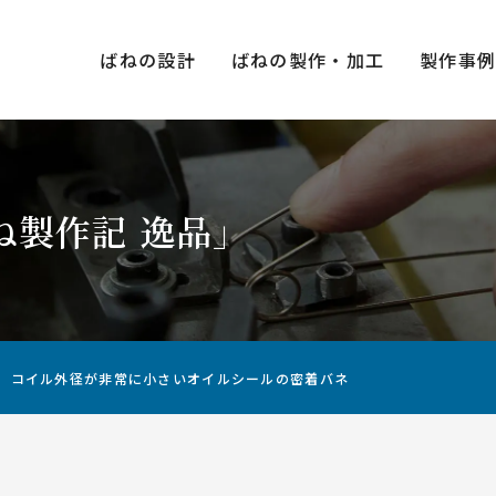
ばねの設計
ばねの製作・加工
製作事
ね製作記 逸品」
種類×
圧縮ばね（押しばね）
引張ばね（引きばね）
コイル外径が非常に小さいオイルシールの密着バネ
用途・