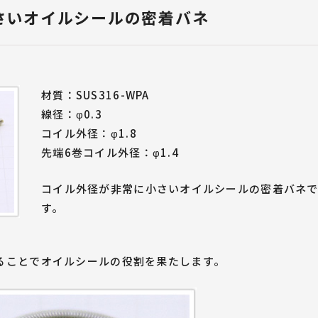
ばね屋が解説！
設
・治具紹介
ばねづくりのお悩みご相談
さいオイルシールの密着バネ
設計者のためのばね設計ポイント
」TOP
ダブルトーションばね
線材曲げ加工
（ダブルキック）
（フォーミング加工）
材質：SUS316-WPA
線径：φ0.3
コイル外径：φ1.8
先端6巻コイル外径：φ1.4
コイル外径が非常に小さいオイルシールの密着バネ
す。
ることでオイルシールの役割を果たします。