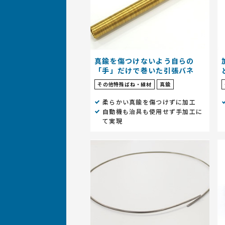
真鍮を傷つけないよう自らの
「手」だけで巻いた引張バネ
その他特殊ばね・線材
真鍮
柔らかい真鍮を傷つけずに加工
自動機も治具も使用せず手加工に
て実現