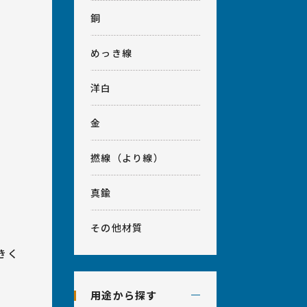
銅
めっき線
洋白
金
撚線（より線）
真鍮
その他材質
きく
用途から探す