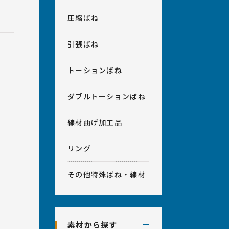
計相談・アフターフォロー
室
会社概要
圧縮ばね
ベンダー加工、プレス加工、
引張ばね
その他
トーションばね
ダブルトーションばね
線材曲げ加工品
で
リング
その他特殊ばね・線材
素材から探す