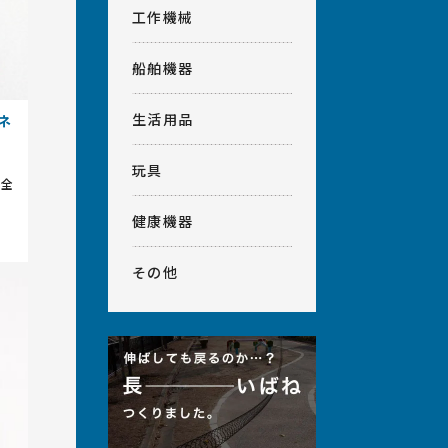
工作機械
船舶機器
生活用品
ネ
玩具
後全
健康機器
その他