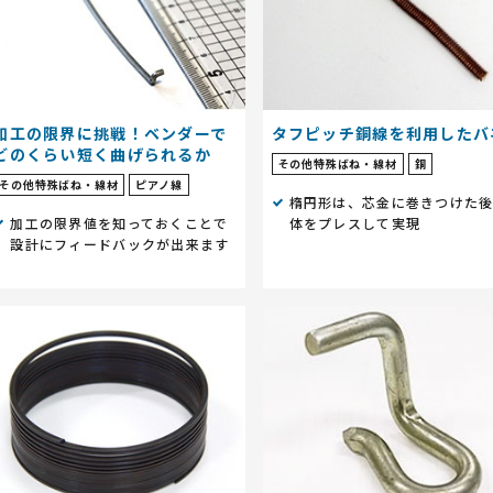
加工の限界に挑戦！ベンダーで
タフピッチ銅線を利用したバ
どのくらい短く曲げられるか
その他特殊ばね・線材
銅
その他特殊ばね・線材
ピアノ線
楕円形は、芯金に巻きつけた
加工の限界値を知っておくことで
体をプレスして実現
設計にフィードバックが出来ます