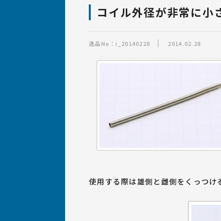
ばね・線材加工品の
設計について
ばね職人紹介
設備
コイル外径が非常に小
ばね製作事例集「逸品
逸品No：i_20140228
2014.02.28
ばねの材質・サイズ・加工につ
いて
使用する際は雄側と雌側をくっつけ