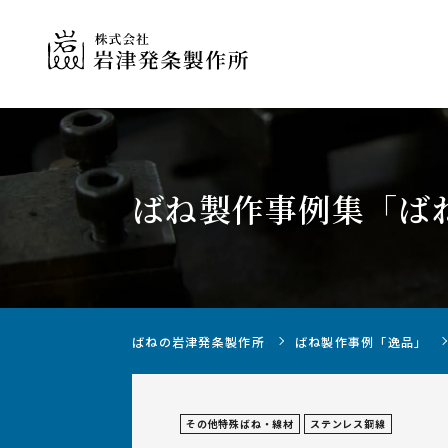
ばね製作事例集
「ば
ばねの製作について
ばねの岩津発条製作所
ばね製作事例「逸品」
その他特殊ばね・線材
ステンレス鋼線