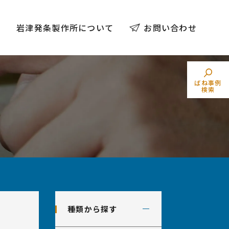
例
岩津発条製作所について
お問い合わせ
ばね事例
検索
トーションばね
素材でばねを探す
（ねじりコイルばね）
業界からばねを探す
種類から探す