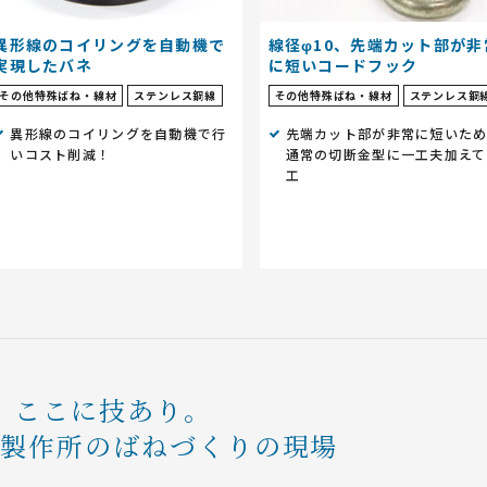
異形線のコイリングを自動機で
線径φ10、先端カット部が非
実現したバネ
に短いコードフック
その他特殊ばね・線材
ステンレス鋼線
その他特殊ばね・線材
ステンレス鋼
異形線のコイリングを自動機で行
先端カット部が非常に短いた
いコスト削減！
通常の切断金型に一工夫加えて
工
ここに技あり。
条製作所のばねづくりの現場