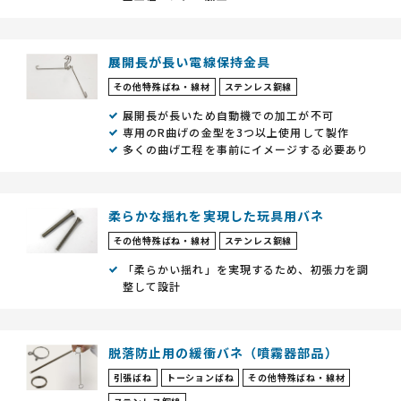
展開長が長い電線保持金具
その他特殊ばね・線材
ステンレス鋼線
展開長が長いため自動機での加工が不可
専用のR曲げの金型を3つ以上使用して製作
多くの曲げ工程を事前にイメージする必要あり
柔らかな揺れを実現した玩具用バネ
その他特殊ばね・線材
ステンレス鋼線
「柔らかい揺れ」を実現するため、初張力を調
整して設計
脱落防止用の緩衝バネ（噴霧器部品）
引張ばね
トーションばね
その他特殊ばね・線材