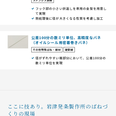
ステンレス鋼線
フック部の小さい折返しを専用の金型を用意し
て実現
熱処理後に径が大きくなる性質を考慮し加工
公差100分の数ミリ単位、高精度なバネ
（オイルシール用密着巻きバネ）
その他特殊ばね・線材
硬鋼線
径がずれやすい端部分において、公差100分の
数ミリ単位を実現
ここに技あり。
岩津発条製作所のばねづ
くりの現場