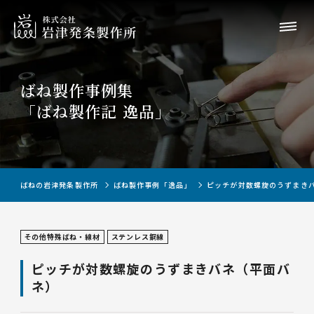
ばね製作事例集
「ばね製作記 逸品」
ばねの岩津発条製作所
ばね製作事例「逸品」
ピッチが対数螺旋のうずまき
その他特殊ばね・線材
ステンレス鋼線
ピッチが対数螺旋のうずまきバネ（平面バ
ネ）