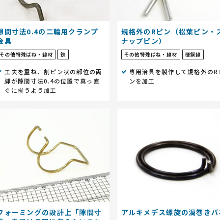
隙間寸法0.4の二輪用クランプ
規格外のRピン（松葉ピン・
金具
ナップピン）
その他特殊ばね・線材
鉄
その他特殊ばね・線材
硬鋼線
工夫を重ね、割ピン状の部位の両
専用治具を製作して規格外のR
脚が隙間寸法0.4の位置で真っ直
ンを加工
ぐに揃うよう加工
フォーミングの設計上「隙間寸
アルキメデス螺旋の渦巻きバ