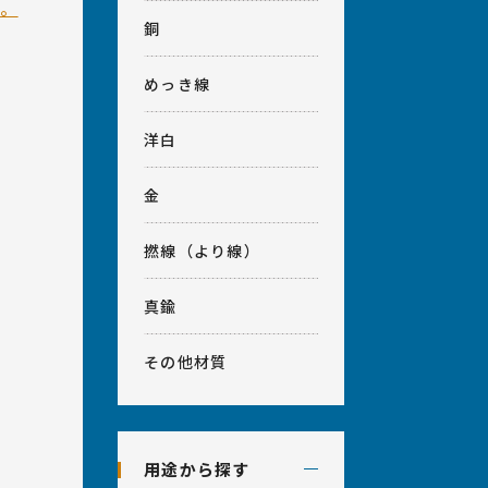
せ。
銅
めっき線
洋白
金
撚線（より線）
真鍮
その他材質
用途から探す