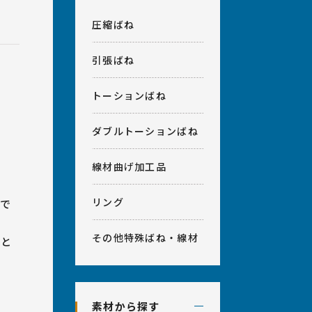
計相談・アフターフォロー
室
会社概要
圧縮ばね
ベンダー加工、プレス加工、
引張ばね
その他
トーションばね
ダブルトーションばね
線材曲げ加工品
か
リング
で
その他特殊ばね・線材
要と
素材から探す