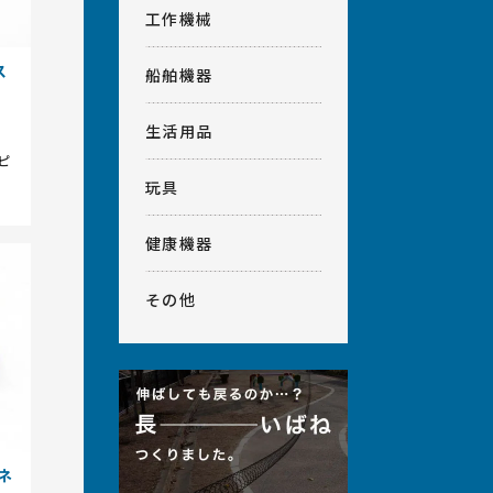
工作機械
ス
船舶機器
生活用品
ピ
玩具
健康機器
その他
ネ