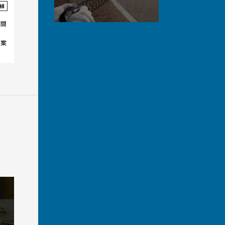
線
隙間
考案