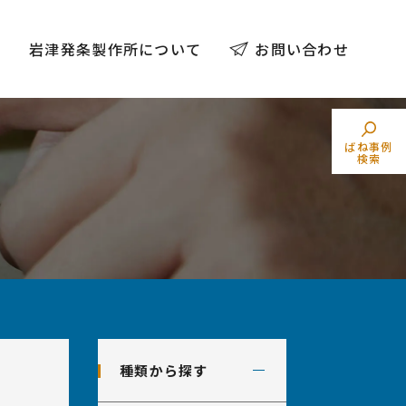
例
岩津発条製作所について
お問い合わせ
ばね事例
検索
トーションばね
素材でばねを探す
（ねじりコイルばね）
業界からばねを探す
種類から探す