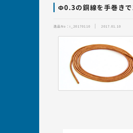
ばね・線材加工品の
設計について
ばね職人紹介
設備
Φ0.3の銅線を手巻き
ばね製作事例集「逸品
逸品No：i_20170110
2017.01.10
ばねの材質・サイズ・加工につ
いて