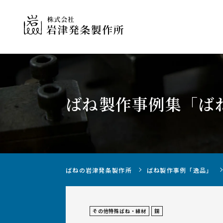
ばね製作事例集
「ば
ばねの製作について
ばねの岩津発条製作所
ばね製作事例「逸品」
その他特殊ばね・線材
銅