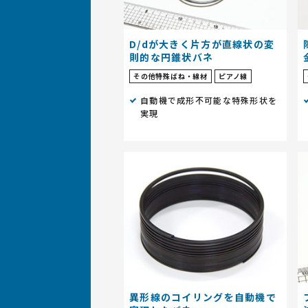
D/dが大きく片方が直線状の変
則的な円錐状バネ
その他特殊ばね・線材
ピアノ線
自動機で成形不可能な特殊形状を
実現
異形線のコイリングを自動機で