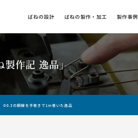
ばねの設計
ばねの製作・加工
製作事
ね製作記 逸品」
種類×
圧縮ばね（押しばね）
引張ばね（引きばね）
Φ0.3の銅線を手巻きで1m巻いた逸品
用途・