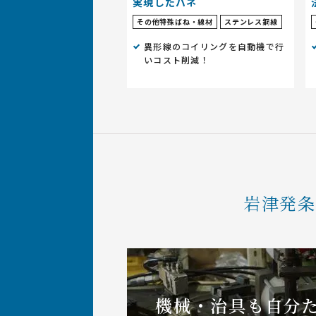
実現したバネ
その他特殊ばね・線材
ステンレス鋼線
異形線のコイリングを自動機で行
いコスト削減！
岩津発
機械・治具も
自分