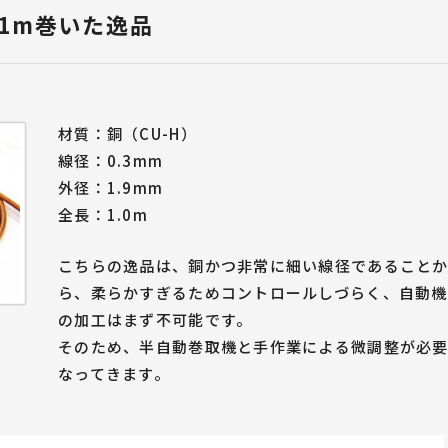
ばね屋が解説！
設
・治具紹介
ばねづくりのお悩みご相談
で1m巻いた逸品
設計者のためのばね設計ポイント
」TOP
ダブルトーションばね
線材曲げ加工
（ダブルキック）
（フォーミング加工）
材質：銅（CU-H）
線径：0.3mm
外径：1.9mm
全長：1.0m
こちらの逸品は、銅かつ非常に細い線径であること
ら、柔らかすぎるためコントロールしづらく、自動機
の加工はまず不可能です。
そのため、半自動巻取機と手作業による微調整が必
なってきます。