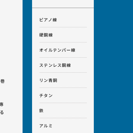
ピアノ線
硬鋼線
オイルテンパー線
ステンレス鋼線
リン青銅
手巻
チタン
専
鉄
る
アルミ