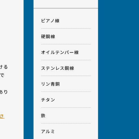
ピアノ線
硬鋼線
オイルテンパー線
ける
ステンレス鋼線
で
リン青銅
あり
チタン
鉄
さ
アルミ