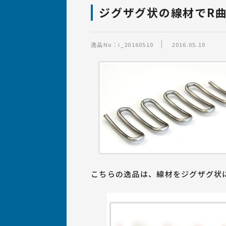
ばね・線材加工品の
設計について
ばね職人紹介
設備
ジグザグ状の線材でR
ばね製作事例集「逸品
逸品No：i_20160510
2016.05.10
ばねの材質・サイズ・加工につ
いて
こちらの逸品は、線材をジグザグ状