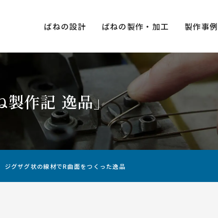
ばねの設計
ばねの製作・加工
製作事
ね製作記 逸品」
種類×
圧縮ばね（押しばね）
引張ばね（引きばね）
ジグザグ状の線材でR曲面をつくった逸品
用途・