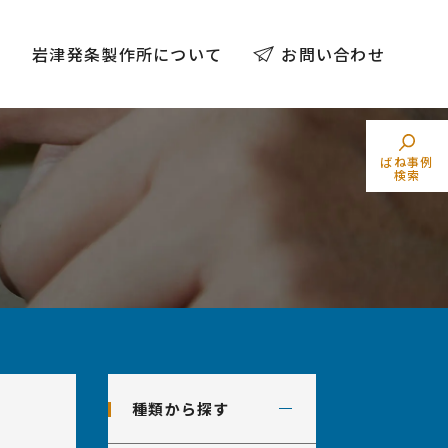
例
岩津発条製作所について
お問い合わせ
ばね事例
検索
トーションばね
素材でばねを探す
（ねじりコイルばね）
業界からばねを探す
種類から探す