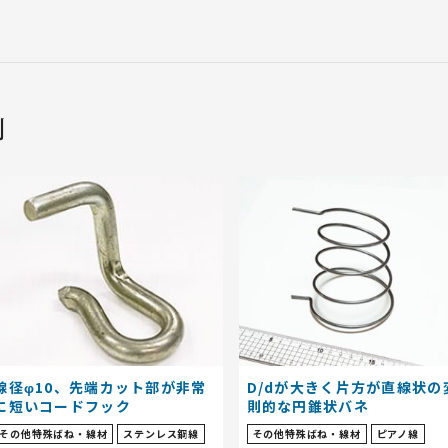
例
線径φ10、先端カット部が非常
D/dが大きく片方が直線状の
に短いコードフック
則的な円錐状バネ
その他特殊ばね・線材
ステンレス鋼線
その他特殊ばね・線材
ピアノ線