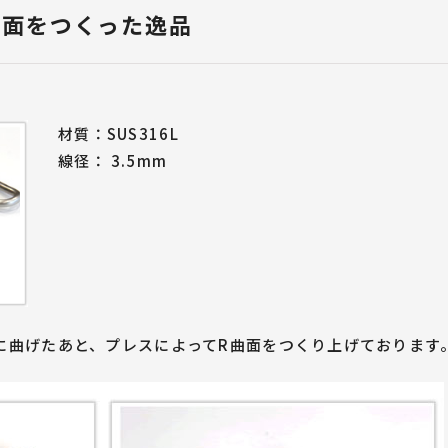
ばね屋が解説！
設
・治具紹介
ばねづくりのお悩みご相談
曲面をつくった逸品
設計者のためのばね設計ポイント
」TOP
ダブルトーションばね
線材曲げ加工
（ダブルキック）
（フォーミング加工）
材質：SUS316L
線径： 3.5mm
に曲げたあと、プレスによってR曲面をつくり上げております