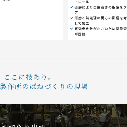
トロール
研磨により自由高さの指定を
ア
研磨と熱処理の両方の影響を
して加工
有効巻き数が小さいため荷重
が困難
ここに技あり。
条製作所のばねづくりの現場