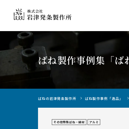
ばね製作事例集
「ば
ばねの製作について
ばねの岩津発条製作所
ばね製作事例「逸品」
その他特殊ばね・線材
アルミ