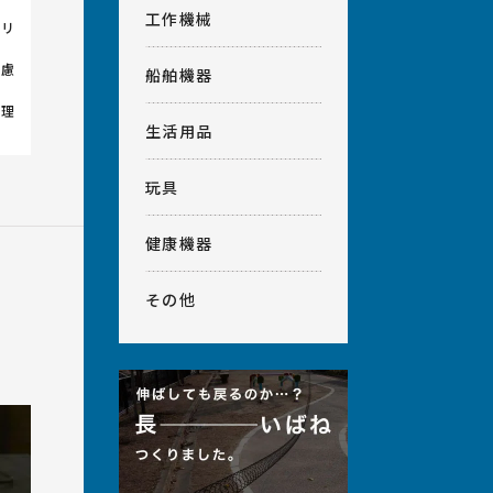
工作機械
クリ
考慮
船舶機器
管理
生活用品
玩具
健康機器
その他