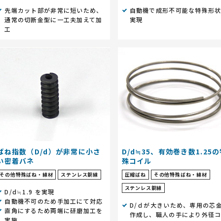
先端カット部が非常に短いため、
自動機で成形不可能な特殊形
通常の切断金型に一工夫加えて加
実現
工
ばね指数（D/d）が非常に小さ
D/d≒35、有効巻き数1.25
い密着バネ
殊コイル
その他特殊ばね・線材
ステンレス鋼線
圧縮ばね
その他特殊ばね・線材
ステンレス鋼線
D/d≒1.9 を実現
自動機不可のため手加工にて対応
D/ｄが大きいため、専用の芯
直角にするため両端に研磨加工を
作成し、職人の手により外径
実施