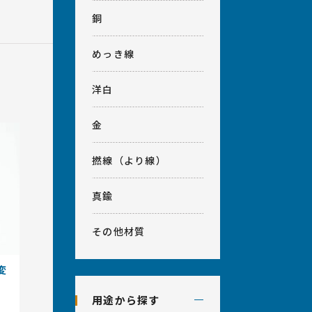
銅
めっき線
洋白
金
撚線（より線）
真鍮
その他材質
変
用途から探す