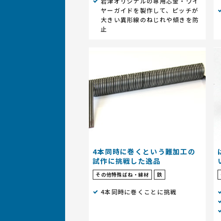
岩津オリジナルの専用芯金・ワイ
ヤーガイドを製作して、ピッチが
大きい異形線のねじれや傾きを防
止
4本同時に巻くという難加工の
試作に挑戦した逸品
その他特殊ばね・線材
鉄
4本同時に巻くことに挑戦