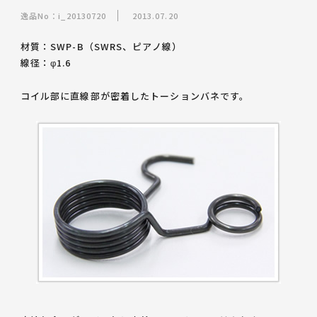
逸品No：i_20130720
2013.07.20
材質：SWP-B（SWRS、ピアノ線）
線径：φ1.6
コイル部に
直線部が密着したトーションバネ
です。