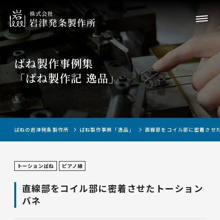
ばね製作事例集
「ばね製作記 逸品」
ばねの岩津発条製作所
ばね製作事例「逸品」
直線部をコイル部に密着させ
トーションばね
ピアノ線
直線部をコイル部に密着させたトーション
バネ