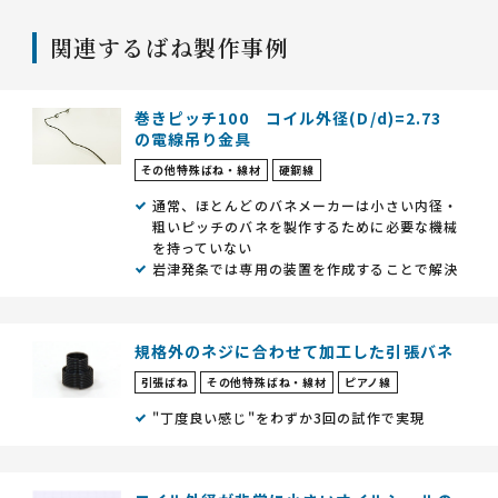
関連するばね製作事例
巻きピッチ100 コイル外径(D/d)=2.73
の電線吊り金具
その他特殊ばね・線材
硬鋼線
通常、ほとんどのバネメーカーは小さい内径・
粗いピッチのバネを製作するために必要な機械
を持っていない
岩津発条では専用の装置を作成することで解決
規格外のネジに合わせて加工した引張バネ
引張ばね
その他特殊ばね・線材
ピアノ線
"丁度良い感じ"をわずか3回の試作で実現