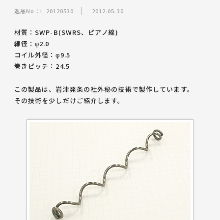
逸品No：i_20120530
2012.05.30
材質：SWP-B(SWRS、ピアノ線)
線径：φ2.0
コイル外径：φ9.5
巻きピッチ：24.5
この製品は、
岩津発条の社外秘の技術
で製作しています。
その技術を少しだけご紹介します。