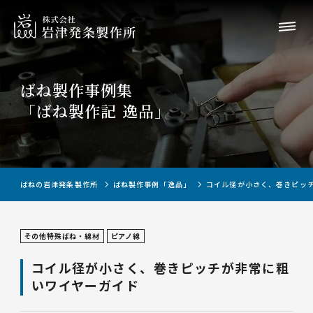
ばね製作事例集
「ばね製作記 逸品」
ばねの岩津発条製作所
ばね製作事例「逸品」
コイル径が小さく、巻きピッ
その他特殊ばね・線材
ピアノ線
コイル径が小さく、巻きピッチが非常に粗
いワイヤーガイド