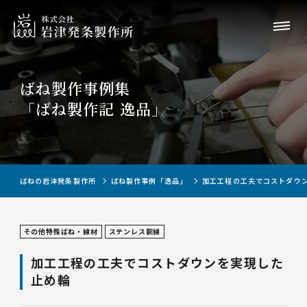
ばね製作事例集
「ばね製作記 逸品」
ばねの岩津発条製作所
ばね製作事例「逸品」
加工工程の工夫でコストダウ
その他特殊ばね・線材
ステンレス鋼線
加工工程の工夫でコストダウンを実現した
止め輪