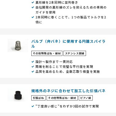
異形線を2本同時に並列巻き
自社開発の異形線のズレを抑えるための専用の
ガイドを使用
2本同時に巻くことで、1つの製品でトルクを2
倍に
バルブ（弁バネ）に使用する円錐スパイラ
ル
その他特殊ばね・線材
ステンレス鋼線
設計～製作まで一貫対応
両端を削ることで完璧な平行度を実現
品質を高めるため、全数芯取り検査を実施
規格外のネジに合わせて加工した引張バネ
引張ばね
その他特殊ばね・線材
ピアノ線
"丁度良い感じ"をわずか3回の試作で実現