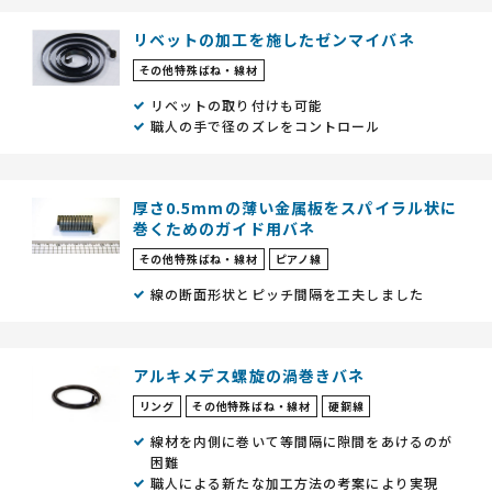
リベットの加工を施したゼンマイバネ
その他特殊ばね・線材
リベットの取り付けも可能
職人の手で径のズレをコントロール
厚さ0.5mmの薄い金属板をスパイラル状に
巻くためのガイド用バネ
その他特殊ばね・線材
ピアノ線
線の断面形状とピッチ間隔を工夫しました
アルキメデス螺旋の渦巻きバネ
リング
その他特殊ばね・線材
硬鋼線
線材を内側に巻いて等間隔に隙間をあけるのが
困難
職人による新たな加工方法の考案により実現