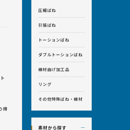
計相談・アフターフォロー
室
会社概要
圧縮ばね
ベンダー加工、プレス加工、
引張ばね
その他
トーションばね
ダブルトーションばね
線材曲げ加工品
スト
リング
その他特殊ばね・線材
の得
素材から探す