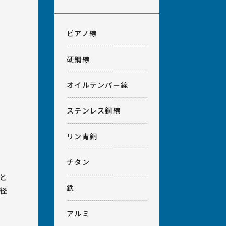
ピアノ線
硬鋼線
オイルテンパー線
ステンレス鋼線
リン青銅
チタン
と
鉄
径
アルミ