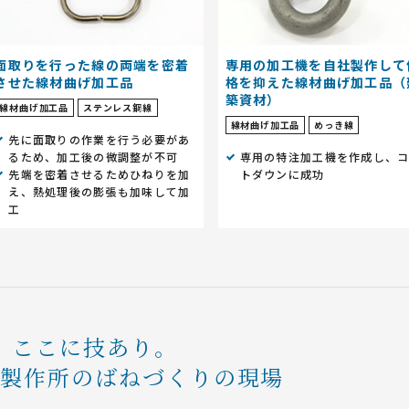
面取りを行った線の両端を密着
専用の加工機を自社製作して
させた線材曲げ加工品
格を抑えた線材曲げ加工品（
築資材）
線材曲げ加工品
ステンレス鋼線
線材曲げ加工品
めっき線
先に面取りの作業を行う必要があ
るため、加工後の微調整が不可
専用の特注加工機を作成し、
先端を密着させるためひねりを加
トダウンに成功
え、熱処理後の膨張も加味して加
工
ここに技あり。
条製作所のばねづくりの現場