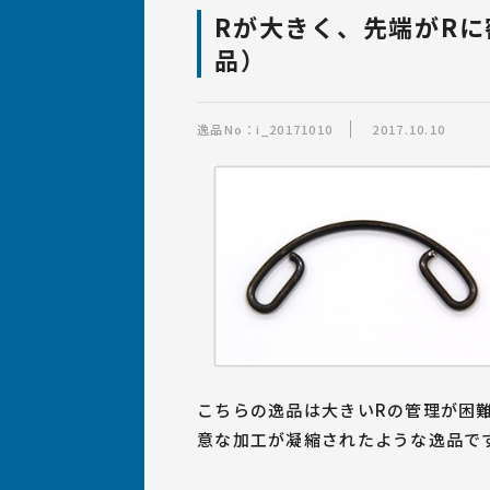
ばね・線材加工品の
設計について
ばね職人紹介
設備
Rが大きく、先端がR
品）
ばね製作事例集「逸品
ばねの材質・サイズ・加工につ
逸品No：i_20171010
2017.10.10
いて
こちらの逸品は大きいRの管理が困
意な加工が凝縮されたような逸品で