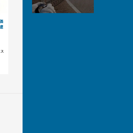
価
建
コス