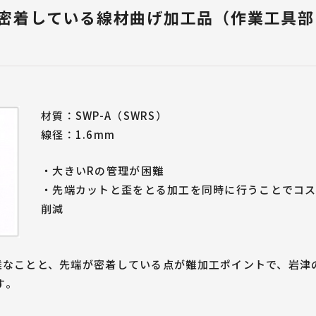
ばね屋が解説！
設
・治具紹介
ばねづくりのお悩みご相談
に密着している線材曲げ加工品（作業工具部
設計者のためのばね設計ポイント
」TOP
ダブルトーションばね
線材曲げ加工
（ダブルキック）
（フォーミング加工）
材質：SWP-A（SWRS）
線径：1.6mm
・大きいRの管理が困難
・先端カットと歪をとる加工を同時に行うことでコ
削減
難なことと、先端が密着している点が難加工ポイントで、岩津
す。