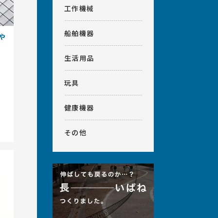
工作機械
船舶機器
や
生活用品
玩具
健康機器
その他