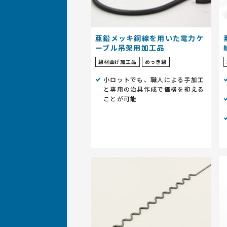
亜鉛メッキ鋼線を用いた電力ケ
ーブル吊架用加工品
線材曲げ加工品
めっき線
小ロットでも、職人による手加工
と専用の治具作成で価格を抑える
ことが可能