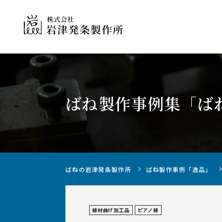
ばね製作事例集
「ば
ばねの製作について
ばねの岩津発条製作所
ばね製作事例「逸品」
線材曲げ加工品
ピアノ線