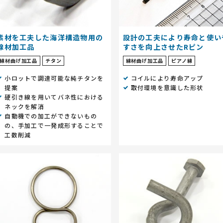
素材を工夫した海洋構造物用の
設計の工夫により寿命と使い
線材加工品
すさを向上させたRピン
線材曲げ加工品
チタン
線材曲げ加工品
ピアノ線
小ロットで調達可能な純チタンを
コイルにより寿命アップ
提案
取付環境を意識した形状
硬引き線を用いてバネ性における
ネックを解消
自動機での加工ができないもの
の、手加工で一発成形することで
工数削減