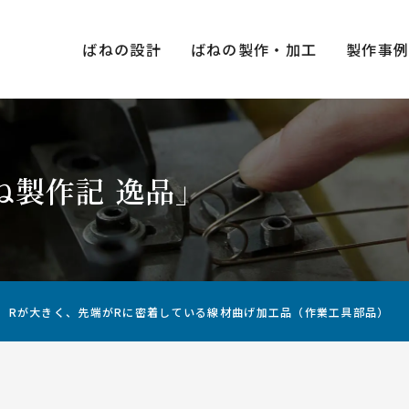
ばねの設計
ばねの製作・加工
製作事
ね製作記 逸品」
種類×
圧縮ばね（押しばね）
引張ばね（引きばね）
Rが大きく、先端がRに密着している線材曲げ加工品（作業工具部品）
用途・