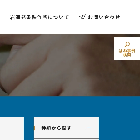
例
岩津発条製作所について
お問い合わせ
ばね事例
検索
トーションばね
素材でばねを探す
（ねじりコイルばね）
業界からばねを探す
種類から探す