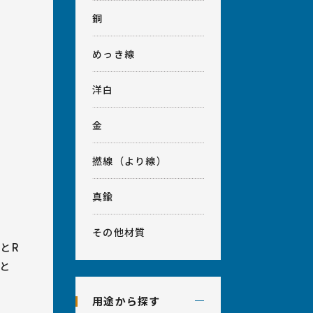
銅
めっき線
洋白
金
撚線（より線）
真鍮
その他材質
とR
と
用途から探す