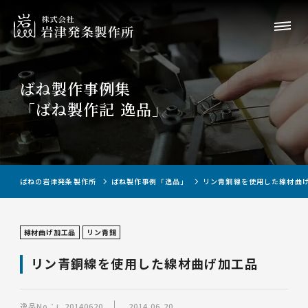
ばね製作事例集
「ばね製作記 逸品」
ばねの岩津発条製作所
ばね製作事例「逸品」
リン青銅線を使用した線材曲
線材曲げ加工品
リン青銅
リン青銅線を使用した線材曲げ加工品
逸品No：i_20140620
2014.06.20