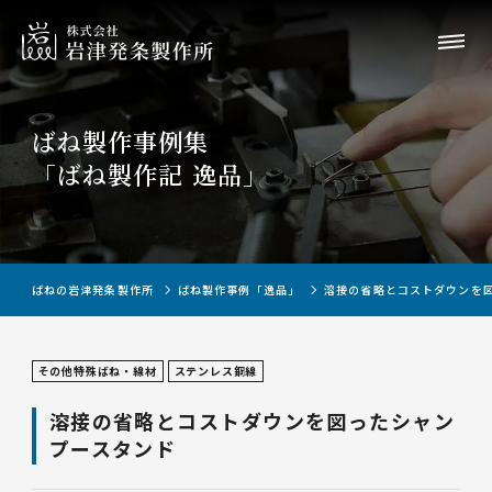
ばね製作事例集
「ばね製作記 逸品」
ばねの岩津発条製作所
ばね製作事例「逸品」
溶接の省略とコストダウンを
その他特殊ばね・線材
ステンレス鋼線
溶接の省略とコストダウンを図ったシャン
プースタンド