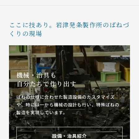
ここに技あり。
岩津発条製作所のばねづ
くりの現場
機械・治具も
自分たちで作り出す
ばねの仕様に合わせた製造設備のカスタマイズ
や、
時には一から機械の設計も行い、特殊ばねの
製造を実現しています。
設備・治具紹介