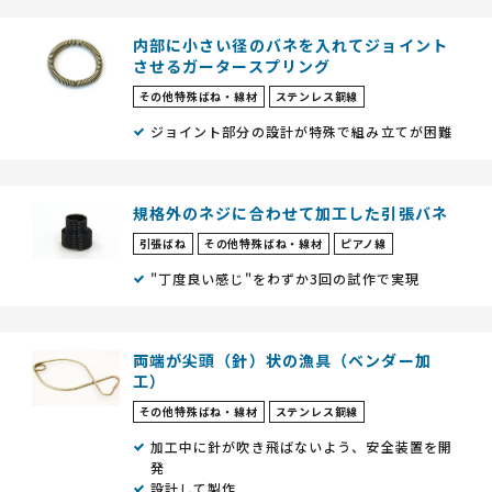
内部に⼩さい径のバネを⼊れてジョイント
させるガータースプリング
その他特殊ばね・線材
ステンレス鋼線
ジョイント部分の設計が特殊で組み⽴てが困難
規格外のネジに合わせて加工した引張バネ
引張ばね
その他特殊ばね・線材
ピアノ線
"丁度良い感じ"をわずか3回の試作で実現
両端が尖頭（針）状の漁具（ベンダー加
工）
その他特殊ばね・線材
ステンレス鋼線
加工中に針が吹き飛ばないよう、安全装置を開
発
設計して製作