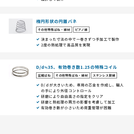
楕円形状の円錐バネ
その他特殊ばね・線材
ピアノ線
決まった寸法の中で一巻きずつ手加工で製作
2度の熱処理で高品質を実現
D/d≒35、有効巻き数1.25の特殊コイル
圧縮ばね
その他特殊ばね・線材
ステンレス鋼線
D/ｄが大きいため、専用の芯金を作成し、職人
の手により外径コントロール
研磨により自由高さの指定をクリア
研磨と熱処理の両方の影響を考慮して加工
有効巻き数が小さいため荷重管理が困難