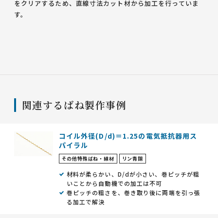
をクリアするため、直線寸法カット材から加工を行っていま
す。
関連するばね製作事例
コイル外径(D/d)＝1.25の電気抵抗器用ス
パイラル
その他特殊ばね・線材
リン青銅
材料が柔らかい、D/dが小さい、巻ピッチが粗
いことから自動機での加工は不可
巻ピッチの粗さを、巻き取り後に両端を引っ張
る加工で解決