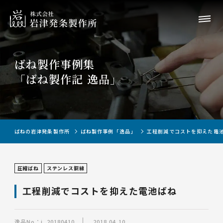
ばね製作事例集
「ばね製作記 逸品」
ばねの岩津発条製作所
ばね製作事例「逸品」
工程削減でコストを抑えた電
圧縮ばね
ステンレス鋼線
工程削減でコストを抑えた電池ばね
逸品No：i_20180410
2018.04.10