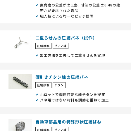
直角度の公差が±1度、寸法の公差±0.48の緻
密さが要求された逸品
職人技による均一なピッチ間隔
二重らせんの圧縮バネ（試作）
圧縮ばね
ピアノ線
加工方法を工夫して二重らせんを実現
硬引きチタン線の圧縮バネ
圧縮ばね
チタン
小ロットで調達可能な純チタンを提案
バネ用ではない材料も調節を重ねて加工
自動車部品用の特殊形状圧縮ばね
圧縮ばね
ピアノ線