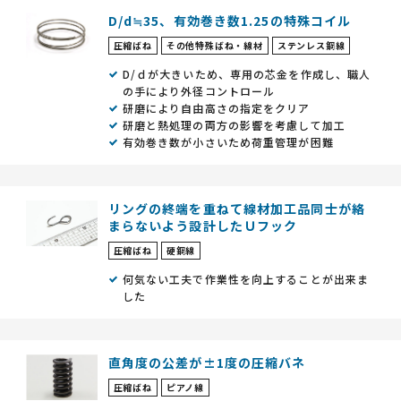
D/d≒35、有効巻き数1.25の特殊コイル
圧縮ばね
その他特殊ばね・線材
ステンレス鋼線
D/ｄが大きいため、専用の芯金を作成し、職人
の手により外径コントロール
研磨により自由高さの指定をクリア
研磨と熱処理の両方の影響を考慮して加工
有効巻き数が小さいため荷重管理が困難
リングの終端を重ねて線材加工品同士が絡
まらないよう設計したＵフック
圧縮ばね
硬鋼線
何気ない工夫で作業性を向上することが出来ま
した
直角度の公差が±1度の圧縮バネ
圧縮ばね
ピアノ線