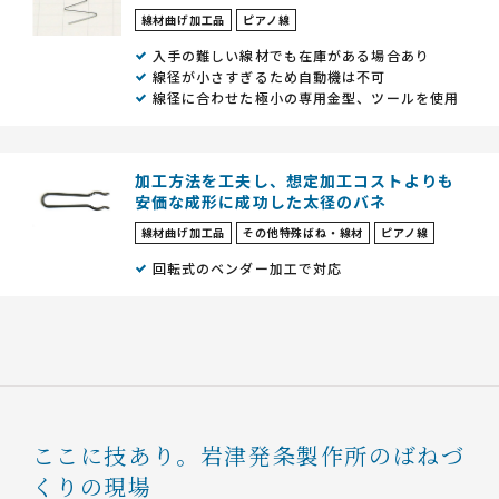
線材曲げ加工品
ピアノ線
入手の難しい線材でも在庫がある場合あり
線径が小さすぎるため自動機は不可
線径に合わせた極小の専用金型、ツールを使用
加工方法を工夫し、想定加工コストよりも
安価な成形に成功した太径のバネ
線材曲げ加工品
その他特殊ばね・線材
ピアノ線
回転式のベンダー加工で対応
ここに技あり。
岩津発条製作所のばねづ
くりの現場