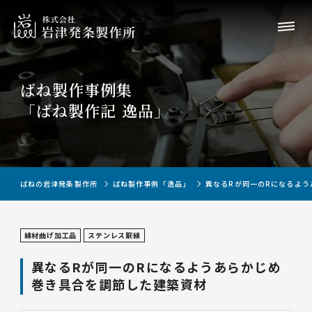
ばね製作事例集
「ばね製作記 逸品」
ばねの岩津発条製作所
ばね製作事例「逸品」
異なるRが同一のRになるよ
線材曲げ加工品
ステンレス鋼線
異なるRが同一のRになるようあらかじめ
巻き具合を調節した建築資材