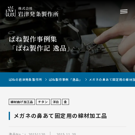
ばね製作事例集
「ばね製作記 逸品」
ばねの岩津発条製作所
ばね製作事例「逸品」
メガネの鼻あて固定用の線材
線材曲げ加工品
チタン
洋白
金
メガネの鼻あて固定用の線材加工品
逸品No：i_20151120
2015.11.20