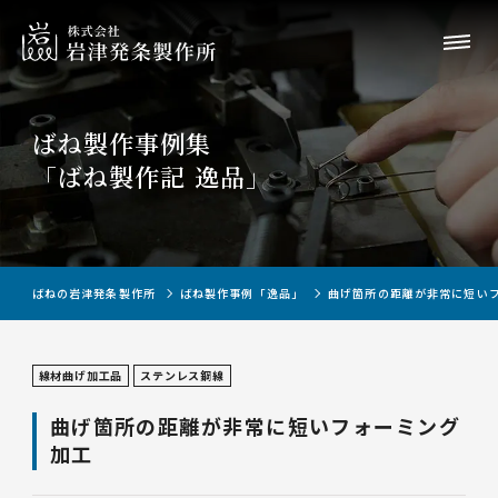
ばね製作事例集
「ばね製作記 逸品」
ばねの岩津発条製作所
ばね製作事例「逸品」
曲げ箇所の距離が非常に短い
線材曲げ加工品
ステンレス鋼線
曲げ箇所の距離が非常に短いフォーミング
加工