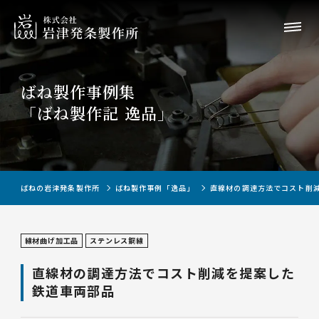
ばね製作事例集
「ばね製作記 逸品」
ばねの岩津発条製作所
ばね製作事例「逸品」
直線材の調達方法でコスト削
線材曲げ加工品
ステンレス鋼線
直線材の調達方法でコスト削減を提案した
鉄道車両部品