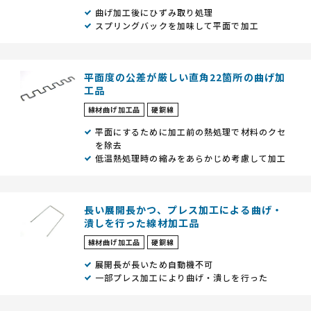
曲げ加工後にひずみ取り処理
スプリングバックを加味して平面で加工
平面度の公差が厳しい直角22箇所の曲げ加
工品
線材曲げ加工品
硬鋼線
平面にするために加工前の熱処理で材料のクセ
を除去
低温熱処理時の縮みをあらかじめ考慮して加工
長い展開長かつ、プレス加工による曲げ・
潰しを行った線材加工品
線材曲げ加工品
硬鋼線
展開長が長いため自動機不可
一部プレス加工により曲げ・潰しを行った