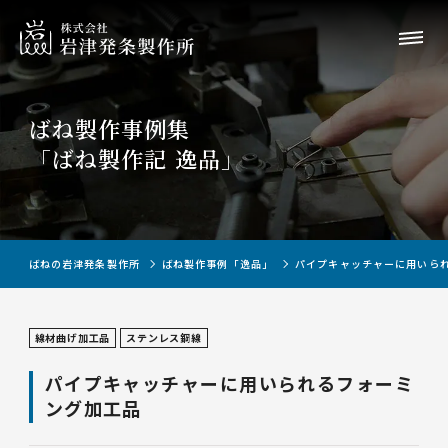
ばね製作事例集
「ばね製作記 逸品」
ばねの岩津発条製作所
ばね製作事例「逸品」
パイプキャッチャーに用いら
線材曲げ加工品
ステンレス鋼線
パイプキャッチャーに用いられるフォーミ
ング加工品