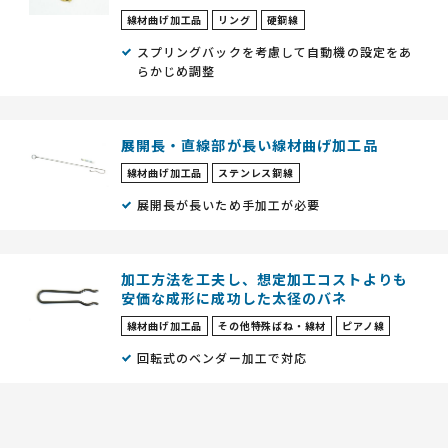
線材曲げ加工品
リング
硬鋼線
スプリングバックを考慮して自動機の設定をあ
らかじめ調整
展開長・直線部が長い線材曲げ加工品
線材曲げ加工品
ステンレス鋼線
展開長が長いため手加工が必要
加工方法を工夫し、想定加工コストよりも
安価な成形に成功した太径のバネ
線材曲げ加工品
その他特殊ばね・線材
ピアノ線
回転式のベンダー加工で対応