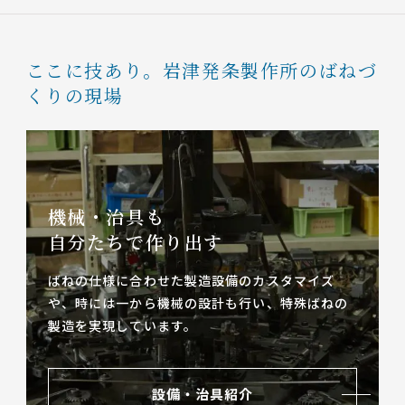
ここに技あり。
岩津発条製作所のばねづ
くりの現場
機械・治具も
自分たちで作り出す
ばねの仕様に合わせた製造設備のカスタマイズ
や、
時には一から機械の設計も行い、特殊ばねの
製造を実現しています。
設備・治具紹介