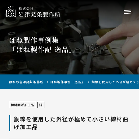
ばね製作事例集
「ばね製作記 逸品」
ばねの岩津発条製作所
ばね製作事例「逸品」
銅線を使用した外径が極めて
線材曲げ加工品
銅
銅線を使用した外径が極めて小さい線材曲
げ加工品