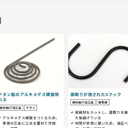
例
チタン製のアルキメデス螺旋状
面取りが施されたSフック
バネ
線材曲げ加工品
硬鋼線
線材曲げ加工品
チタン
直線材をカットし、面取りを
アルキメデス螺旋をつくるため、
た後曲げている
専用の芯金に工夫を重ねて作成
材質が非常に硬いため、油圧