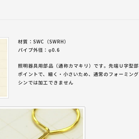
ばね屋が解説！
設
・治具紹介
ばねづくりのお悩みご相談
設計者のためのばね設計ポイント
」TOP
ダブルトーションばね
線材曲げ加工
（ダブルキック）
（フォーミング加工）
材質：SWC（SWRH）
パイプ外径：φ0.6
照明器具用部品（通称カマキリ）です。先端Ｕ字型部
ポイントで、細く・小さいため、通常のフォーミング
シンでは加工できません