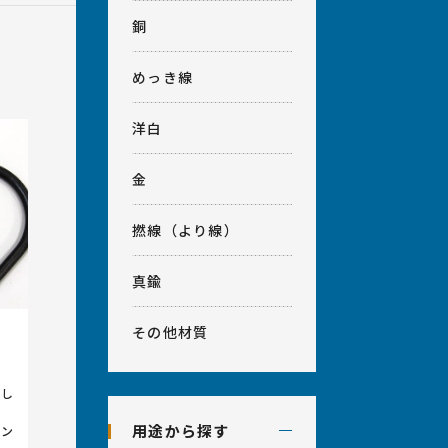
銅
めっき線
洋白
金
撚線（より線）
真鍮
その他材質
施し
用途から探す
ベン