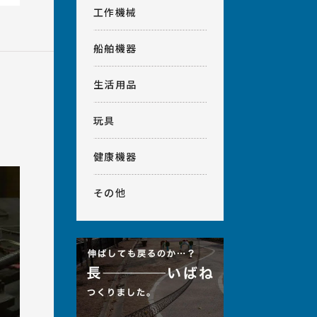
工作機械
船舶機器
生活用品
玩具
健康機器
その他