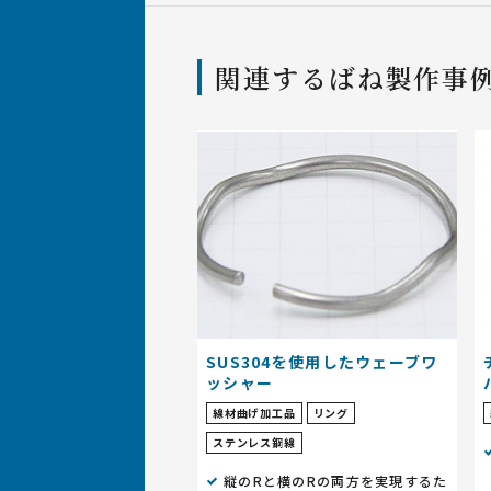
関連するばね製作事
SUS304を使用したウェーブワ
ッシャー
線材曲げ加工品
リング
ステンレス鋼線
縦のRと横のRの両方を実現するた