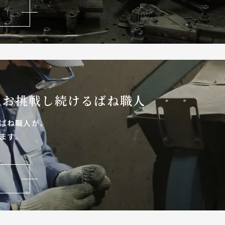
なお
挑戦し続けるばね職人
ばね職人が、
ます。