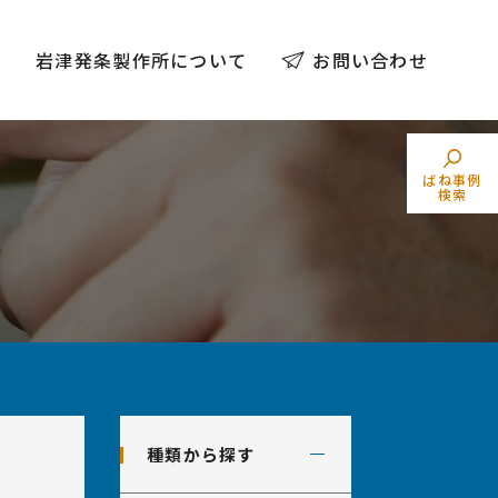
例
岩津発条製作所について
お問い合わせ
ばね事例
検索
トーションばね
素材でばねを探す
（ねじりコイルばね）
業界からばねを探す
種類から探す