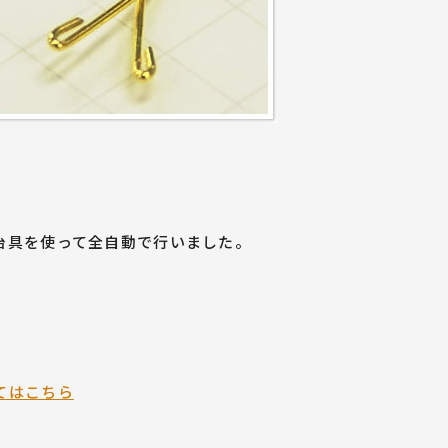
。
治具を使って
全自動
で行いました。
てはこちら