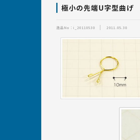
ばね・線材加工品の
設計について
ばね職人紹介
設備
極小の先端U字型曲げ
ばね製作事例集「逸品
逸品No：i_20110530
2011.05.30
ばねの材質・サイズ・加工につ
いて