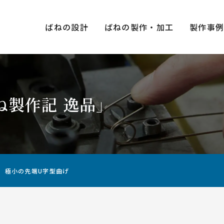
ばねの設計
ばねの製作・加工
製作事
ね製作記 逸品」
種類×
圧縮ばね（押しばね）
引張ばね（引きばね）
極小の先端U字型曲げ
用途・