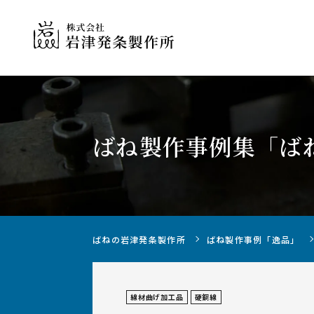
ばね製作事例集
「ば
ばねの製作について
ばねの岩津発条製作所
ばね製作事例「逸品」
線材曲げ加工品
硬鋼線