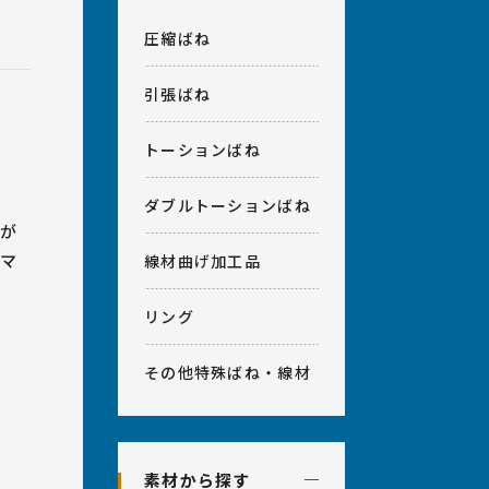
計相談・アフターフォロー
室
会社概要
圧縮ばね
ベンダー加工、プレス加工、
引張ばね
その他
トーションばね
ダブルトーションばね
が
マ
線材曲げ加工品
リング
その他特殊ばね・線材
素材から探す